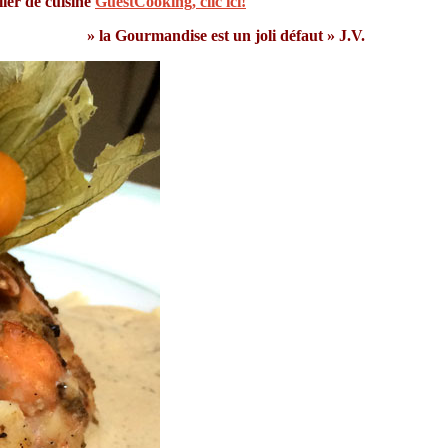
lier de cuisine
GuestCooking, clic ici!
» la Gourmandise est un joli défaut » J.V.