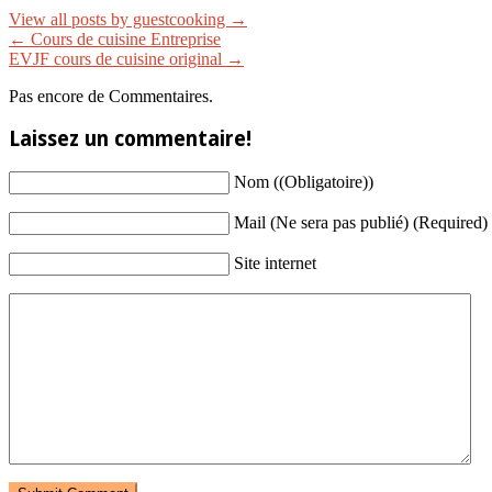
View all posts by guestcooking
→
←
Cours de cuisine Entreprise
EVJF cours de cuisine original
→
Pas encore de Commentaires.
Laissez un commentaire!
Nom ((Obligatoire))
Mail (Ne sera pas publié) (Required)
Site internet