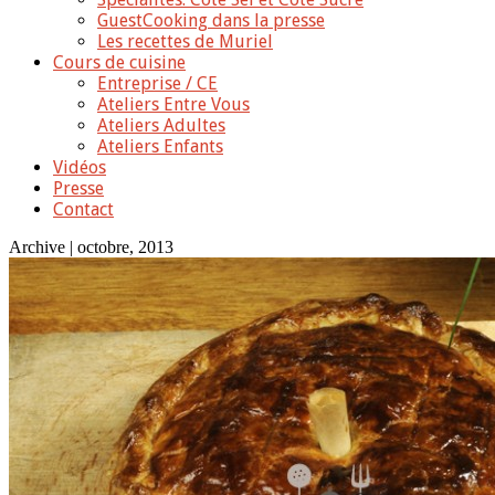
GuestCooking dans la presse
Les recettes de Muriel
Cours de cuisine
Entreprise / CE
Ateliers Entre Vous
Ateliers Adultes
Ateliers Enfants
Vidéos
Presse
Contact
Archive | octobre, 2013