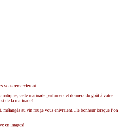
illes vous remercieront…
romatiques, cette marinade
parfumera et donnera du goût à votre
est de la marinade!
qui, mélangés au vin rouge vous enivraient…le bonheur lorsque l’on
uve en images!