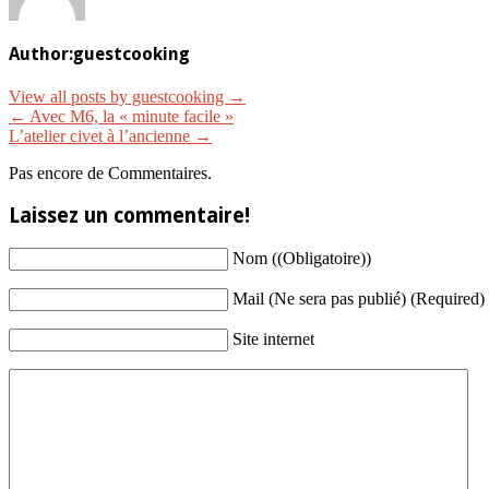
Author:
guestcooking
View all posts by guestcooking
→
←
Avec M6, la « minute facile »
L’atelier civet à l’ancienne
→
Pas encore de Commentaires.
Laissez un commentaire!
Nom ((Obligatoire))
Mail (Ne sera pas publié) (Required)
Site internet