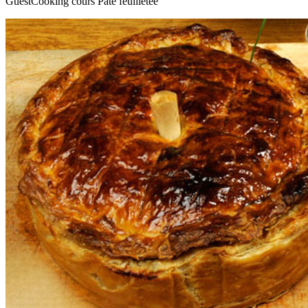
GuestCooking cours Pâte feuilletée