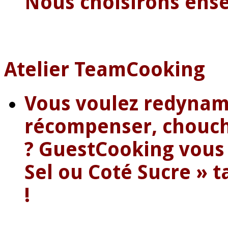
Nous choisirons ens
Atelier TeamCooking
Vous voulez redynam
récompenser, choucho
? GuestCooking vous 
Sel ou Coté Sucre » t
!